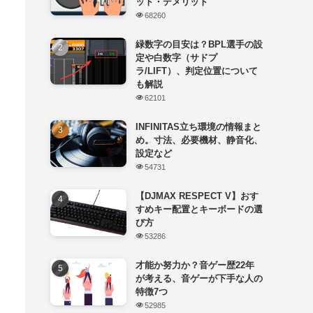
ット・デメリット
68260
緑数字の目安は？BPL選手の設
定や白数字（サドプ
ラ/LIFT）、判定位置について
も解説
62101
INFINITAS立ち環境の情報まと
め。寸法、必要機材、静音化、
設定など
54731
【DJMAX RESPECT V】おす
すめキー配置とキーボードの選
び方
53286
才能か努力か？音ゲー歴22年
が考える、音ゲーが下手な人の
特徴7つ
52985