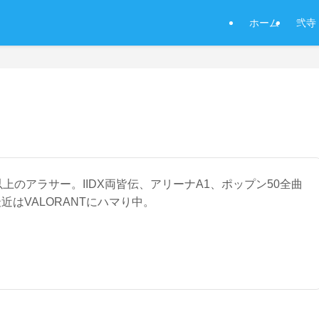
ホーム
弐寺（
以上のアラサー。IIDX両皆伝、アリーナA1、ポップン50全曲
近はVALORANTにハマり中。