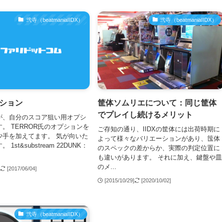
弐寺（beatmaniaIIDX）
弐寺（beatmaniaIIDX）
プション
筐体ソムリエについて：同じ筐体
でプレイし続けるメリット
が、自分のスコア狙い用オプシ
。 TERROR氏のオプションを
ご存知の通り、IIDXの筐体には出荷時期に
少手を加えてます。 気が向いた
よって様々なバリエーションがあり、筺体
1st&substream 22DUNK：
のスペックの差からか、実際の判定位置に
も違いがあります。 それに加え、鍵盤や
のメ...
]
[2017/06/04]
[2015/10/29]
[2020/10/02]
弐寺（beatmaniaIIDX）