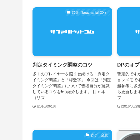
弐寺（beatmaniaIIDX）
判定タイミング調整のコツ
DPのオ
多くのプレイヤーを悩ませ続ける「判定タ
暫定的です
イミング調整」と「緑数字」 今回は「判定
ョンメモです
タイミング調整」について普段自分が意識
超参考に多
しているコツを5つ紹介します。 目＞耳
ら更新します。 
（リズ...
フ...
[2016/09/18]
[2016/03/29
音ゲー全般