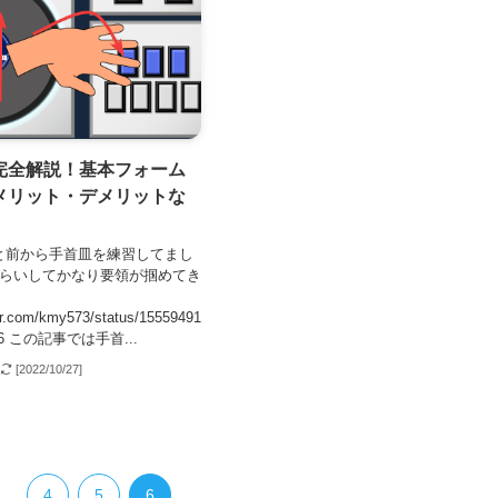
完全解説！基本フォーム
メリット・デメリットな
と前から手首皿を練習してまし
ぐらいしてかなり要領が掴めてき
ter.com/kmy573/status/15559491
576 この記事では手首...
]
[2022/10/27]
...
4
5
6