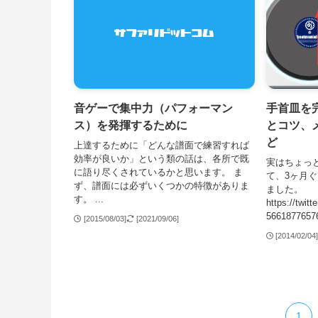
音ゲーで集中力（パフォーマン
手首皿を
ス）を発揮するために
とコツ、
ど
上達するために「どんな譜面で練習すれば
効率が良いか」という類の話は、各所で既
実はちょっ
に語り尽くされているかと思います。 ま
て、3ヶ月
ず、譜面には必ずいくつかの特徴がありま
ました。
す。 ...
https://twit
56618776
[2015/08/03]
[2021/09/06]
[2014/02/04
1