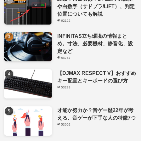
や白数字（サドプラ/LIFT）、判定
位置についても解説
62122
INFINITAS立ち環境の情報まと
め。寸法、必要機材、静音化、設
定など
54747
【DJMAX RESPECT V】おすすめ
キー配置とキーボードの選び方
53293
才能か努力か？音ゲー歴22年が考
える、音ゲーが下手な人の特徴7つ
53002