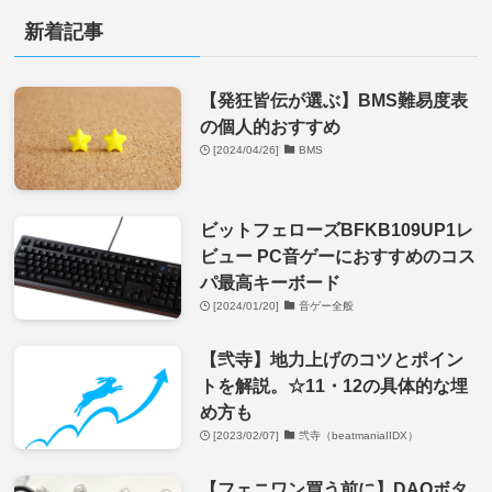
新着記事
【発狂皆伝が選ぶ】BMS難易度表
の個人的おすすめ
[2024/04/26]
BMS
ビットフェローズBFKB109UP1レ
ビュー PC音ゲーにおすすめのコス
パ最高キーボード
[2024/01/20]
音ゲー全般
【弐寺】地力上げのコツとポイン
トを解説。☆11・12の具体的な埋
め方も
[2023/02/07]
弐寺（beatmaniaIIDX）
【フェニワン買う前に】DAOボタ