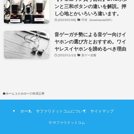
ンと三和ボタンの違いを解説。押
し心地とかいろいろ違います。
[2023/01/08]
弐寺（beatmaniaIIDX）
音ゲーガチ勢による音ゲー向けイ
ヤホンの選び方とおすすめ。ワイ
ヤレスイヤホンを諦めるべき理由
[2022/11/13]
音ゲー全般
ホーム
かみゆーの執筆記事
ホーム
サファリドットコムについて
サイトマップ
©
サファリドットコム