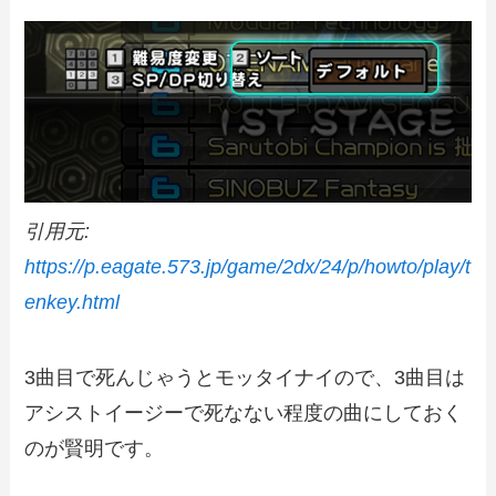
引用元:
https://p.eagate.573.jp/game/2dx/24/p/howto/play/t
enkey.html
3曲目で死んじゃうとモッタイナイので、3曲目は
アシストイージーで死なない程度の曲にしておく
のが賢明です。