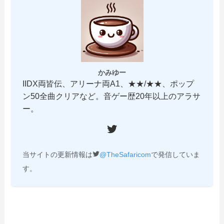
かみゆー
IIDX両皆伝、アリーナ両A1、★★/★★、ポップ
ン50全曲クリアなど。音ゲー歴20年以上のアラサ
ー。
Twitter
当サイトの更新情報は
@TheSafaricom
で発信していま
す。