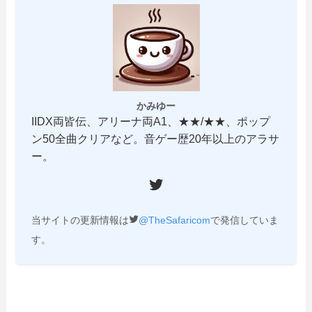
かみゆー
IIDX両皆伝、アリーナ両A1、★★/★★、ポップ
ン50全曲クリアなど。音ゲー歴20年以上のアラサ
ー。
Twitter
当サイトの更新情報は
@TheSafaricom
で発信していま
す。