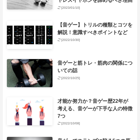
ヤレスイヤホンを諦めるべき理由
[2023/01/10]
【音ゲー】トリルの種類とコツを
解説！意識すべきポイントなど
[2022/10/30]
音ゲーと筋トレ・筋肉の関係につ
いての話
[2022/10/25]
才能か努力か？音ゲー歴22年が
考える、音ゲーが下手な人の特徴
7つ
[2022/10/08]